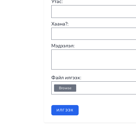
Утас:
Хаана?:
Мэдээлэл:
Файл илгээх:
Browse
ИЛГЭЭХ