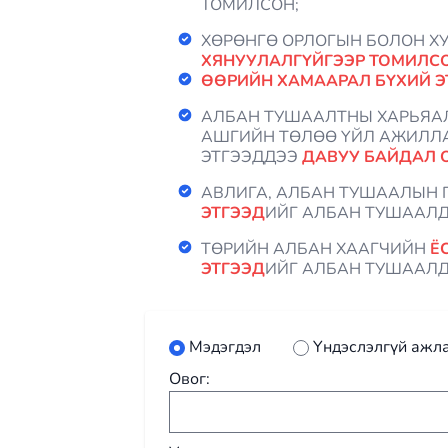
ТОМИЛСОН;
ХӨРӨНГӨ ОРЛОГЫН БОЛОН 
ХЯНУУЛАЛГҮЙГЭЭР ТОМИЛС
ӨӨРИЙН ХАМААРАЛ БҮХИЙ Э
АЛБАН ТУШААЛТНЫ ХАРЬЯАЛ
АШГИЙН ТӨЛӨӨ ҮЙЛ АЖИЛЛА
ЭТГЭЭДДЭЭ
ДАВУУ БАЙДАЛ 
АВЛИГА, АЛБАН ТУШААЛЫН 
ЭТГЭЭД
ИЙГ АЛБАН ТУШААЛД
ТӨРИЙН АЛБАН ХААГЧИЙН
Ё
ЭТГЭЭД
ИЙГ АЛБАН ТУШААЛД
Мэдэгдэл
Үндэслэлгүй ажл
Овог: